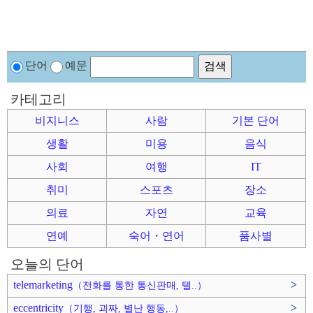
단어
예문
카테고리
비지니스
사람
기본 단어
생활
미용
음식
사회
여행
IT
취미
스포츠
장소
의료
자연
교육
연예
숙어・연어
품사별
오늘의 단어
telemarketing
>
（전화를 통한 통신판매, 텔..）
eccentricity
>
（기행, 괴짜, 별난 행동,..）