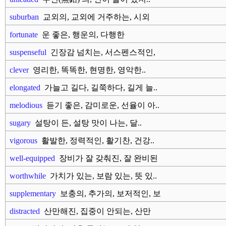
suburban
교외의, 교외에 거주하는, 시외
의..
fortunate
운 좋은, 행운의, 다행한
suspenseful
긴장감 넘치는, 서스펜스적인,
박..
clever
영리한, 똑똑한, 현명한, 영악한..
elongated
가늘고 길다, 길쭉하다, 길게 늘..
melodious
듣기 좋은, 감미로운, 선율이 아..
sugary
설탕이 든, 설탕 맛이 나는, 달..
vigorous
활발한, 정력적인, 활기찬, 건강..
well-equipped
장비가 잘 갖춰진, 잘 완비된
worthwhile
가치가 있는, 보람 있는, 뜻 있..
supplementary
보충의, 추가의, 보저적인, 보
족..
distracted
산만해진, 집중이 안되는, 산만
한..