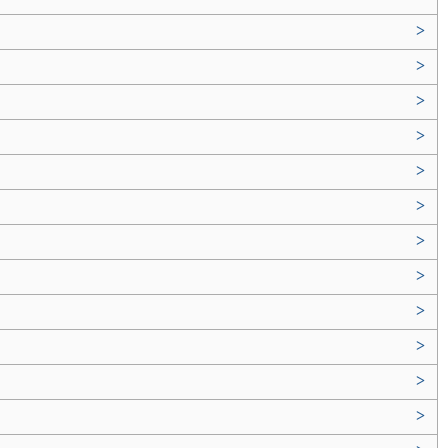
>
>
>
>
>
>
>
>
>
>
>
>