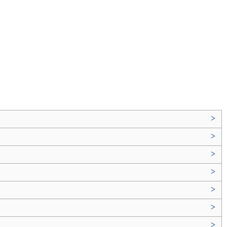
>
>
>
>
>
>
>