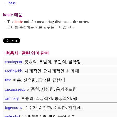
.
base
basic 예문
・
The
basic
unit for measuring distance is the meter.
길이를 측정하는 기본 단위는 미터입니다.
"형용사" 관련 영어 단어
contingent
뜻밖의, 우발의, 우연의, 불확정..
worldwide
세계적인, 전세계적인, 세계에
퍼..
fast
빠른, 신속한, 급속한, 급행의
circumspect
신중한, 세심한, 용의주도한
ordinary
보통의, 일상적인, 통상적인, 평..
ingenuous
순수한, 순진한, 순박한, 천진난..
unleaded
무연(無鉛) 의, 연이 들어 있지..