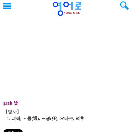
뜻
geek
【명사】
1.
괴짜, ～통(通), ～광(狂), 오타쿠, 덕후