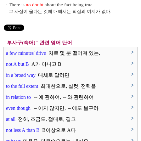
・
There is
no doubt
about the fact being true.
그 사실이 옳다는 것에 대해서는 의심의 여지가 없다.
"부사구(숙어)" 관련 영어 단어
>
a few minutes' drive
차로 몇 분 떨어져 있는,
차로 ..
>
not A but B
A가 아니고 B
>
in a broad way
대체로 말하면
>
to the full extent
최대한으로, 실컷, 전력을
다하여..
>
in relation to
～에 관하여, ～와 관련하여
>
even though
～이지 않지만, ～에도 불구하
고
>
at all
전혀, 조금도, 절대로, 결코
>
not less A than B
B이상으로 A다
>