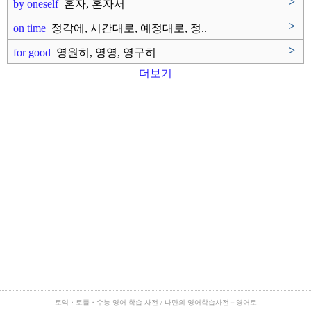
>
by oneself
혼자, 혼자서
>
on time
정각에, 시간대로, 예정대로, 정..
>
for good
영원히, 영영, 영구히
더보기
토익・토플・수능 영어 학습 사전 / 나만의 영어학습사전－영어로