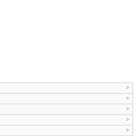
>
>
>
>
>