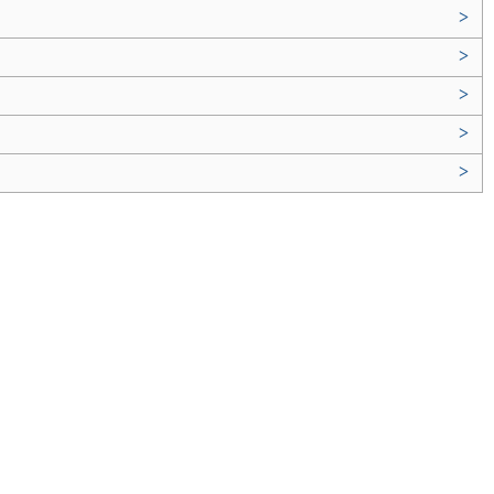
>
>
>
>
>