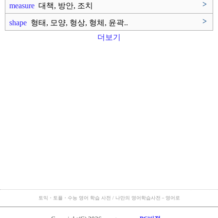
>
measure
대책, 방안, 조치
>
shape
형태, 모양, 형상, 형체, 윤곽..
더보기
토익・토플・수능 영어 학습 사전 / 나만의 영어학습사전－영어로